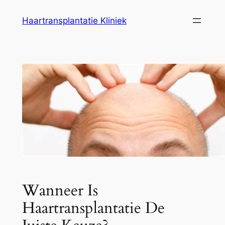
Ga
Haartransplantatie Kliniek
naar
de
inhoud
Wanneer Is
Haartransplantatie De