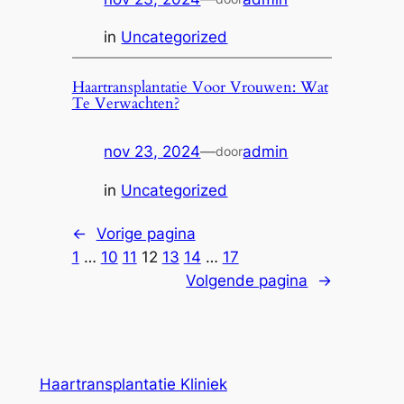
in
Uncategorized
Haartransplantatie Voor Vrouwen: Wat
Te Verwachten?
nov 23, 2024
—
admin
door
in
Uncategorized
←
Vorige pagina
1
…
10
11
12
13
14
…
17
Volgende pagina
→
Haartransplantatie Kliniek