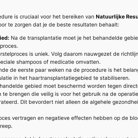
dure is cruciaal voor het bereiken van
Natuurlijke Res
oor te zorgen dat je de beste resultaten behaalt:
ied:
Na de transplantatie moet je het behandelde gebie
sproces.
rstelproces is uniek. Volg daarom nauwgezet de richtlij
peciale shampoos of medicatie omvatten.
e de eerste paar weken na de procedure is het belangri
latie in het haartransplantatiegebied te stabiliseren.
andelde gebied moet beschermd worden tegen directe 
e brengen die veilig is voor het gebruik na de operatie
teerd. Dit bevordert niet alleen de algehele gezondhe
oces vertragen en negatieve effecten hebben op de bloe
reep.