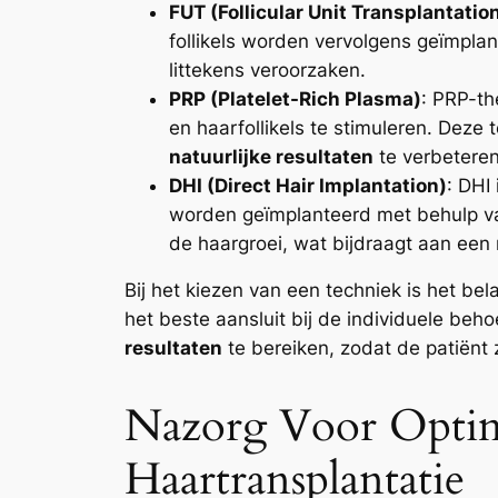
FUT (Follicular Unit Transplantatio
follikels worden vervolgens geïmpla
littekens veroorzaken.
PRP (Platelet-Rich Plasma)
: PRP-th
en haarfollikels te stimuleren. Dez
natuurlijke resultaten
te verbeteren
DHI (Direct Hair Implantation)
: DHI
worden geïmplanteerd met behulp van
de haargroei, wat bijdraagt aan een na
Bij het kiezen van een techniek is het b
het beste aansluit bij de individuele beho
resultaten
te bereiken, zodat de patiënt z
Nazorg Voor Optima
Haartransplantatie