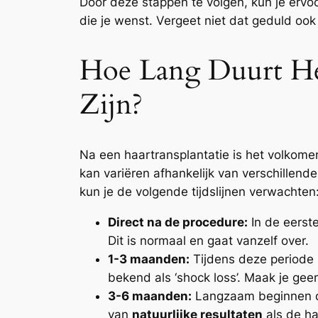
Door deze stappen te volgen, kun je ervo
die je wenst. Vergeet niet dat geduld ook e
Hoe Lang Duurt Het
Zijn?
Na een haartransplantatie is het volkom
kan variëren afhankelijk van verschillend
kun je de volgende tijdslijnen verwachten
Direct na de procedure:
In de eerst
Dit is normaal en gaat vanzelf over.
1-3 maanden:
Tijdens deze periode k
bekend als ‘shock loss’. Maak je geen 
3-6 maanden:
Langzaam beginnen de 
van
natuurlijke resultaten
als de ha