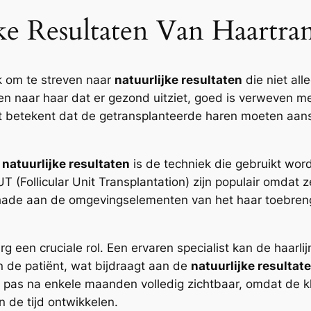
e Resultaten Van Haartran
jk om te streven naar
natuurlijke resultaten
die niet all
ijzen naar haar dat er gezond uitziet, goed is verweven
Dit betekent dat de getransplanteerde haren moeten aansl
n
natuurlijke resultaten
is de techniek die gebruikt word
UT (Follicular Unit Transplantation) zijn populair omdat z
hade aan de omgevingselementen van het haar toebrengt.
g een cruciale rol. Een ervaren specialist kan de haarli
n de patiënt, wat bijdraagt aan de
natuurlijke resultat
 pas na enkele maanden volledig zichtbaar, omdat de kl
n de tijd ontwikkelen.