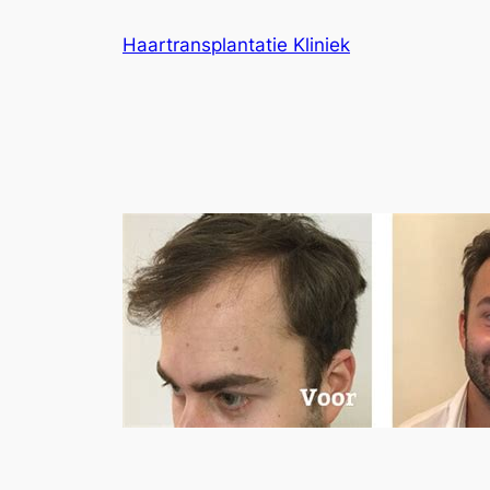
Ga
Haartransplantatie Kliniek
naar
de
inhoud