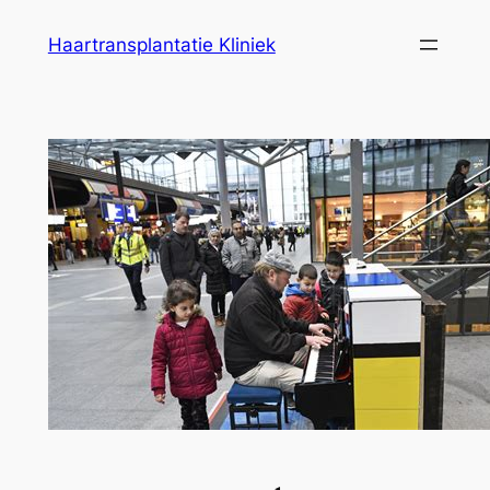
Ga
Haartransplantatie Kliniek
naar
de
inhoud