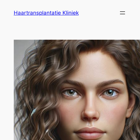
Ga
Haartransplantatie Kliniek
naar
de
inhoud