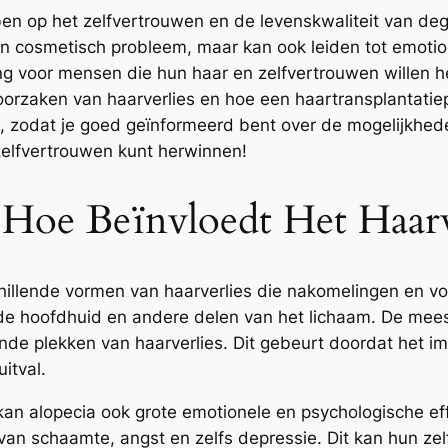
ben op het zelfvertrouwen en de levenskwaliteit van d
een cosmetisch probleem, maar kan ook leiden tot emotio
ng voor mensen die hun haar en zelfvertrouwen willen he
e oorzaken van haarverlies en hoe een haartransplantat
, zodat je goed geïnformeerd bent over de mogelijkhed
 zelfvertrouwen kunt herwinnen!
 Hoe Beïnvloedt Het Haarv
hillende vormen van haarverlies die nakomelingen en vo
op de hoofdhuid en andere delen van het lichaam. De me
onde plekken van haarverlies. Dit gebeurt doordat het
itval.
 kan alopecia ook grote emotionele en psychologische e
n schaamte, angst en zelfs depressie. Dit kan hun zelf