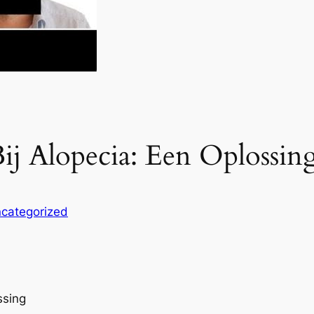
Bij Alopecia: Een Oplossin
categorized
ssing