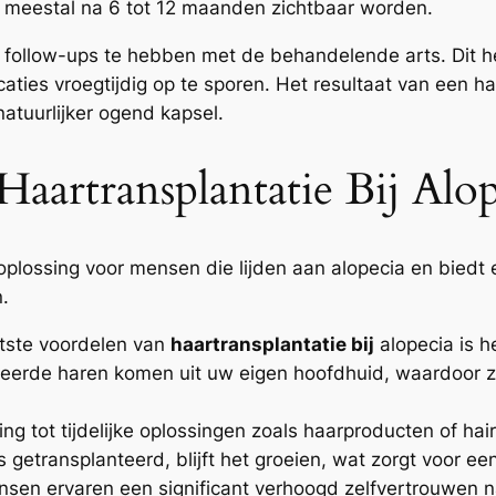
n meestal na 6 tot 12 maanden zichtbaar worden.
g follow-ups te hebben met de behandelende arts. Dit he
ies vroegtijdig op te sporen. Het resultaat van een haa
 natuurlijker ogend kapsel.
aartransplantatie Bij Alop
plossing voor mensen die lijden aan alopecia en biedt 
.
tste voordelen van
haartransplantatie bij
alopecia is h
nteerde haren komen uit uw eigen hoofdhuid, waardoor z
ing tot tijdelijke oplossingen zoals haarproducten of ha
is getransplanteerd, blijft het groeien, wat zorgt voor 
sen ervaren een significant verhoogd zelfvertrouwen na