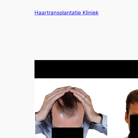
Ga
Haartransplantatie Kliniek
naar
de
inhoud